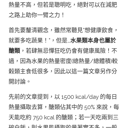
熱量不高，但若是聰明吃，絕對可以在減肥
之路上助你一臂之力！
首先要釐清觀念，雖然常聽見”想健康飲食，
就要多吃蔬果！”，但是…
水果類本身也屬於
醣類
，若肆無忌憚狂吃仍會有健康風險！不
過，因為水果的熱量密度(總熱量/總體積)較
榖類主食低很多，因此以這一篇文章另作分
開討論。
先前的文章提到，以 1500 kcal/day 的每日
熱量攝取去算，醣類佔其中的 50% 來說，每
天能吃約 750 kcal 的醣類；若一天吃兩到三
碗白飯，則水果能攝取的量著實不多，一般