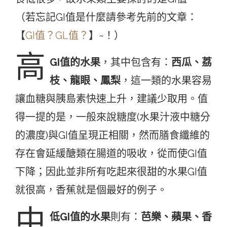
（若忘記GI值是什麼請參考先前的文章：
【
GI值？GL值？
】~！）
高
GI值的水果
，其中包含有：
西瓜、荔
枝、龍眼、鳳梨
，這一類的水果容易
讓血糖與胰島素快速上升，建議少取用。值
得一提的是，一般來說糖度(水果汁液中糖分
的濃度)與GI值呈現正相關，然而膳食纖維的
存在會延緩醣類在腸道的吸收，從而使GI值
下降；因此並非所有吃起來很甜的水果GI值
就很高，香蕉就是個最好的例子。
中
低GI值的水果
則有：
芭樂、蘋果、香