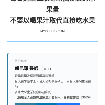
果量
不要以喝果汁取代直接吃水果
MYDOCSAY.COM
關於作者
賴昆暉 醫師
（Dr. L）
職業醫學及環境醫學專科醫師
台大醫學系學士・台大公衛學院碩士・前台大醫院主治醫
師
多家大型企業健康服務顧問
【過敏全人高效完治療法】發明人・專利證書號 I890654