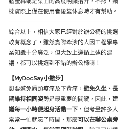
腦螢幕或是桌面的高度明顯抬升，不然，頸
枕實際上僅在使用者後靠休息時才有幫助。
綜合以上，相信大家已經對於辦公椅的挑選
較有概念了，雖然實際牽涉的人因工程學專
業知識十分廣泛，但大致上遵循上述的建
議，都可以挑選到不錯的辦公椅唷！
【MyDocSay小撇步】
想要避免肩頸痠痛及下背痛，
避免久坐、長
期維持相同姿勢
是最重要的關鍵，因此，
建
議每一小時便起身活動一下
，但考量許多人
常常一忙就忘了時間，那麼
可以在辦公桌旁