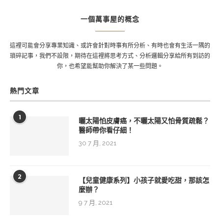
一個萬事屋的概念
這裡可能會分享專業知識、或許會針對時事有所分析、有時也會有生活一隅的
瑣碎記事，我們不設限，期待在這裡將思考方式、分析邏輯分享給所有到訪的
你，也希望能幫助你解決了某一些問題。
熱門文章
1
曬太陽怕皮膚癌，不曬太陽又怕骨質疏鬆？
醫師帶你看仔細！
30 7 月, 2021
2
【兒童健康系列】小孩子就愛吃甜，那該怎
麼辦？
9 7 月, 2021