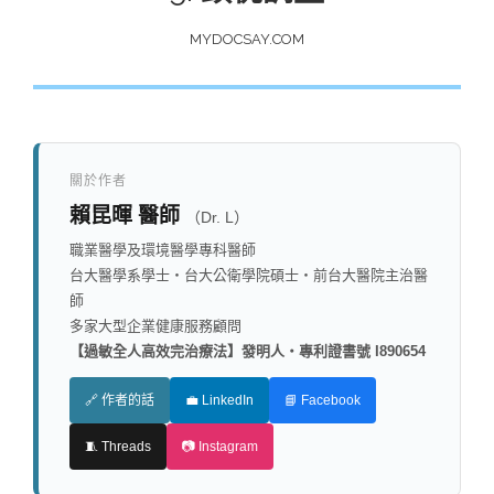
MYDOCSAY.COM
關於作者
賴昆暉 醫師
（Dr. L）
職業醫學及環境醫學專科醫師
台大醫學系學士・台大公衛學院碩士・前台大醫院主治醫
師
多家大型企業健康服務顧問
【過敏全人高效完治療法】發明人・專利證書號 I890654
🔗 作者的話
💼 LinkedIn
📘 Facebook
🧵 Threads
📷 Instagram