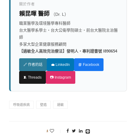
關於作者
賴昆暉 醫師
（Dr. L）
職業醫學及環境醫學專科醫師
台大醫學系學士・台大公衛學院碩士・前台大醫院主治醫
師
多家大型企業健康服務顧問
【過敏全人高效完治療法】發明人・專利證書號 I890654
🔗 作者的話
💼 LinkedIn
📘 Facebook
🧵 Threads
📷 Instagram
呼吸道疾病
壁癌
過敏
1