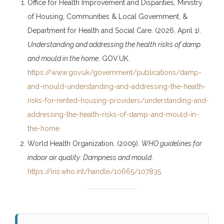
Office for Health Improvement and Disparities, Ministry
of Housing, Communities & Local Government, &
Department for Health and Social Care. (2026, April 1).
Understanding and addressing the health risks of damp
and mould in the home
. GOV.UK.
https://www.gov.uk/government/publications/damp-
and-mould-understanding-and-addressing-the-health-
risks-for-rented-housing-providers/understanding-and-
addressing-the-health-risks-of-damp-and-mould-in-
the-home
World Health Organization. (2009).
WHO guidelines for
indoor air quality: Dampness and mould
.
https://iris.who.int/handle/10665/107835