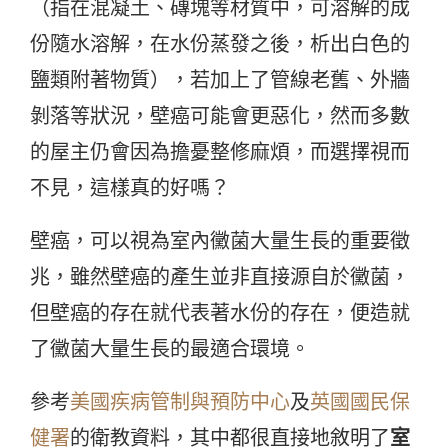
（指在混凝土、磚塊等材質中，可溶解的成
份隨水溶解，在水份蒸發之後，析出白色的
鹽類附著物質），若加上了管線老舊、外牆
剝落等狀況，壁癌可能會更惡化，然而多數
的屋主仍會因為擔憂整修麻煩，而選擇視而
不見，這樣真的好嗎？
壁癌，可以視為室內黴菌大量生長的重要徵
兆，雖然壁癌的產生並非直接源自於黴菌，
但壁癌的存在就代表著水份的存在，便造就
了黴菌大量生長的最適合環境。
參考
美國疾病管制與預防中心
及
英國國民保
健署
的衛教資料，其中都很直接地敘明了
室