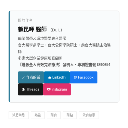
關於作者
賴昆暉 醫師
（Dr. L）
職業醫學及環境醫學專科醫師
台大醫學系學士・台大公衛學院碩士・前台大醫院主治醫
師
多家大型企業健康服務顧問
【過敏全人高效完治療法】發明人・專利證書號 I890654
🔗 作者的話
💼 LinkedIn
📘 Facebook
🧵 Threads
📷 Instagram
減肥禁忌
熱量
甜食
甜點
飲食禁忌