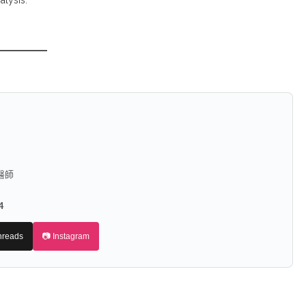
alysis.
━━━━━
醫師
4
hreads
📷 Instagram