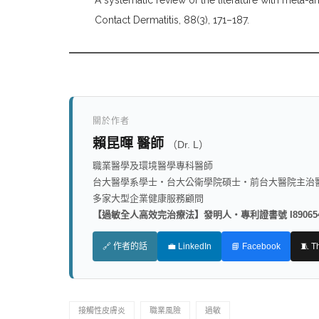
A systematic review of the literature with meta-an
Contact Dermatitis, 88(3), 171–187.
━━━━━━━━━━━━━━━━━━━━━━━━━
關於作者
賴昆暉 醫師
（Dr. L）
職業醫學及環境醫學專科醫師
台大醫學系學士・台大公衛學院碩士・前台大醫院主治
多家大型企業健康服務顧問
【過敏全人高效完治療法】發明人・專利證書號 I89065
🔗 作者的話
💼 LinkedIn
📘 Facebook
🧵 T
接觸性皮膚炎
職業風險
過敏