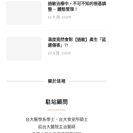
過敏治療中，不可不知的根基調
整 ─ 體態管理！
12 6 月, 2026
濕度竟然會對【過敏】產生「延
遲傷害」?!
22 5 月, 2026
關於這裡
駐站顧問
台大醫學系學士、台大食安所碩士
前台大醫院主治醫師