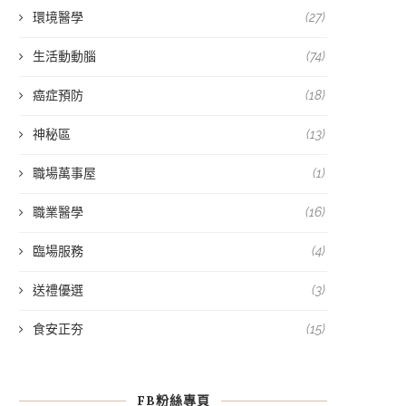
環境醫學
(27)
生活動動腦
(74)
癌症預防
(18)
神秘區
(13)
職場萬事屋
(1)
職業醫學
(16)
臨場服務
(4)
送禮優選
(3)
食安正夯
(15)
FB粉絲專頁