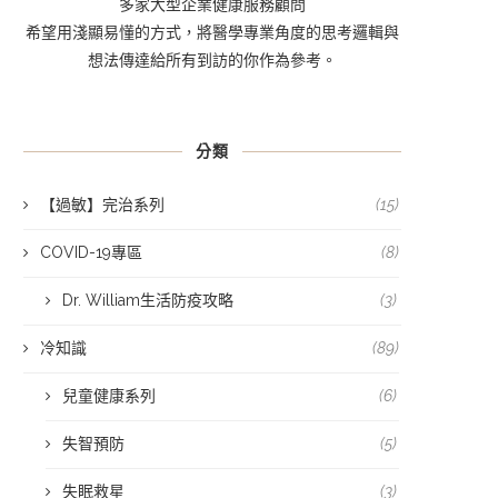
多家大型企業健康服務顧問
希望用淺顯易懂的方式，將醫學專業角度的思考邏輯與
想法傳達給所有到訪的你作為參考。
分類
【過敏】完治系列
(15)
COVID-19專區
(8)
Dr. William生活防疫攻略
(3)
冷知識
(89)
兒童健康系列
(6)
失智預防
(5)
失眠救星
(3)