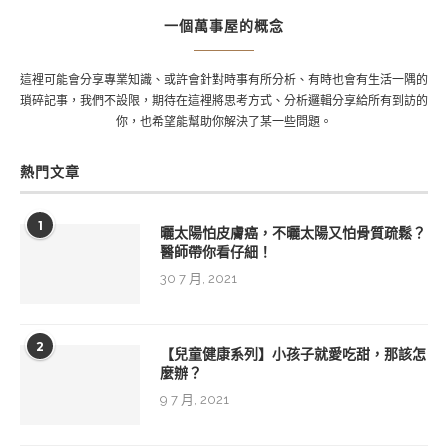
一個萬事屋的概念
這裡可能會分享專業知識、或許會針對時事有所分析、有時也會有生活一隅的
瑣碎記事，我們不設限，期待在這裡將思考方式、分析邏輯分享給所有到訪的
你，也希望能幫助你解決了某一些問題。
熱門文章
1
曬太陽怕皮膚癌，不曬太陽又怕骨質疏鬆？
醫師帶你看仔細！
30 7 月, 2021
2
【兒童健康系列】小孩子就愛吃甜，那該怎
麼辦？
9 7 月, 2021