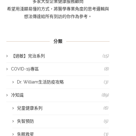
多家大型企業健康服務顧問
希望用淺顯易懂的方式，將醫學專業角度的思考邏輯與
想法傳達給所有到訪的你作為參考。
分類
【過敏】完治系列
(15)
COVID-19專區
(8)
Dr. William生活防疫攻略
(3)
冷知識
(89)
兒童健康系列
(6)
失智預防
(5)
失眠救星
(3)