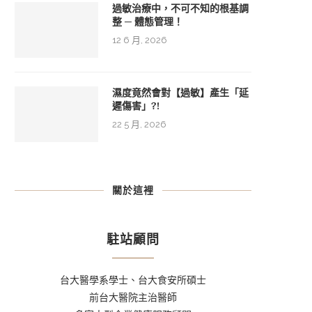
過敏治療中，不可不知的根基調
整 ─ 體態管理！
12 6 月, 2026
濕度竟然會對【過敏】產生「延
遲傷害」?!
22 5 月, 2026
關於這裡
駐站顧問
台大醫學系學士、台大食安所碩士
前台大醫院主治醫師