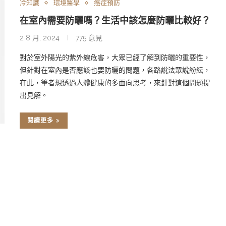
冷知識
環境醫學
癌症預防
在室內需要防曬嗎？生活中該怎麼防曬比較好？
2 8 月, 2024
775 意見
對於室外陽光的紫外線危害，大眾已經了解到防曬的重要性，
但針對在室內是否應該也要防曬的問題，各路說法眾說紛紜，
在此，筆者想透過人體健康的多面向思考，來針對這個問題提
出見解。
閱讀更多