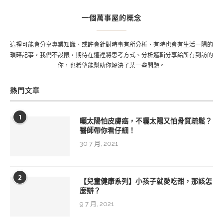
一個萬事屋的概念
這裡可能會分享專業知識、或許會針對時事有所分析、有時也會有生活一隅的
瑣碎記事，我們不設限，期待在這裡將思考方式、分析邏輯分享給所有到訪的
你，也希望能幫助你解決了某一些問題。
熱門文章
1
曬太陽怕皮膚癌，不曬太陽又怕骨質疏鬆？
醫師帶你看仔細！
30 7 月, 2021
2
【兒童健康系列】小孩子就愛吃甜，那該怎
麼辦？
9 7 月, 2021