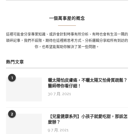
一個萬事屋的概念
這裡可能會分享專業知識、或許會針對時事有所分析、有時也會有生活一隅的
瑣碎記事，我們不設限，期待在這裡將思考方式、分析邏輯分享給所有到訪的
你，也希望能幫助你解決了某一些問題。
熱門文章
1
曬太陽怕皮膚癌，不曬太陽又怕骨質疏鬆？
醫師帶你看仔細！
30 7 月, 2021
2
【兒童健康系列】小孩子就愛吃甜，那該怎
麼辦？
9 7 月, 2021