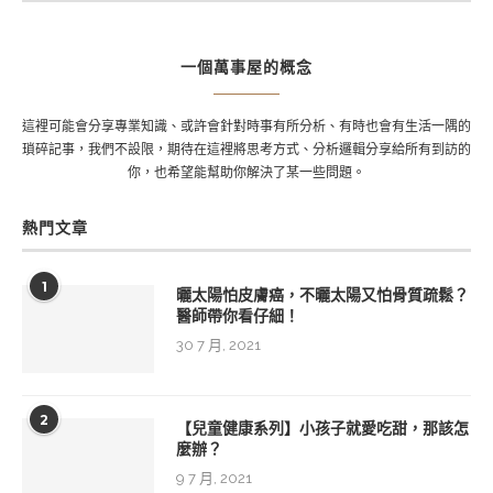
一個萬事屋的概念
這裡可能會分享專業知識、或許會針對時事有所分析、有時也會有生活一隅的
瑣碎記事，我們不設限，期待在這裡將思考方式、分析邏輯分享給所有到訪的
你，也希望能幫助你解決了某一些問題。
熱門文章
1
曬太陽怕皮膚癌，不曬太陽又怕骨質疏鬆？
醫師帶你看仔細！
30 7 月, 2021
2
【兒童健康系列】小孩子就愛吃甜，那該怎
麼辦？
9 7 月, 2021