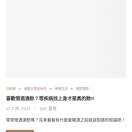
冷知識
減肥大禁忌系列
營養生活
癌症預防
喜歡借酒澆愁？等疾病找上身才是真的愁!!!
10 2 月, 2021
940 意見
常常借酒澆愁嗎？先來看看有什麼是喝酒之前就該知道的知識吧！