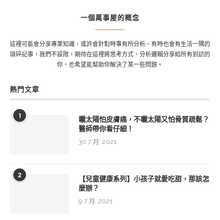
一個萬事屋的概念
這裡可能會分享專業知識、或許會針對時事有所分析、有時也會有生活一隅的
瑣碎記事，我們不設限，期待在這裡將思考方式、分析邏輯分享給所有到訪的
你，也希望能幫助你解決了某一些問題。
熱門文章
1
曬太陽怕皮膚癌，不曬太陽又怕骨質疏鬆？
醫師帶你看仔細！
30 7 月, 2021
2
【兒童健康系列】小孩子就愛吃甜，那該怎
麼辦？
9 7 月, 2021