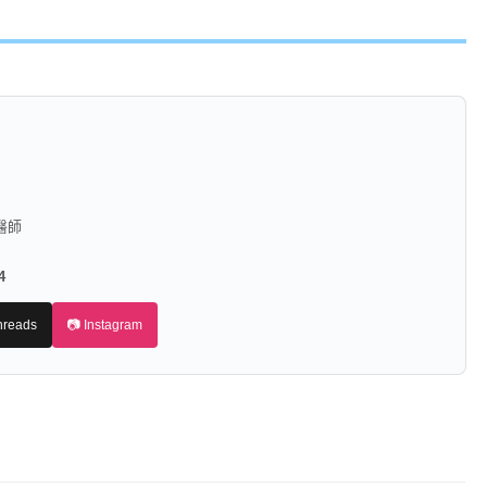
醫師
4
hreads
📷 Instagram