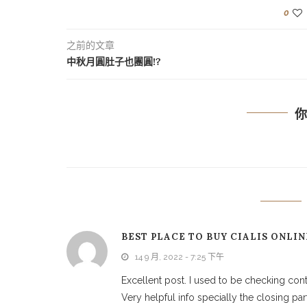
0
之前的文章
中秋月圓肚子也團圓!?
BEST PLACE TO BUY CIALIS ONLI
14 9 月, 2022 - 7:25 下午
Excellent post. I used to be checking con
Very helpful info specially the closing part