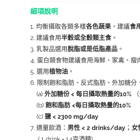
細項說明
1. 均衡攝取各類多樣
各色蔬果
，建議
食
2. 建議食用
半穀或全穀類主食
。
3. 乳製品選用
脫脂或是低脂產品
。
4. 蛋白類食物建議食用海鮮、家禽、
5. 選用
植物油
。
6. 限制飽和脂肪、反式脂肪、外加糖
(a)
外加糖份 < 每日攝取熱量的10%
（
(b)
飽和脂肪 <每日攝取熱量的10%
(c)
鹽 < 2300 mg/day
7. 適量飲酒：
男性 < 2 drinks/day
；
女性
( 1 drink = 14克酒精)