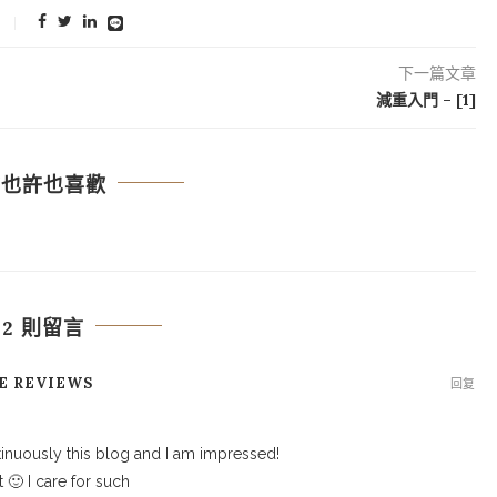
下一篇文章
減重入門 – [1]
你也許也喜歡
2 則留言
NE REVIEWS
回复
tinuously this blog and I am impressed!
 🙂 I care for such