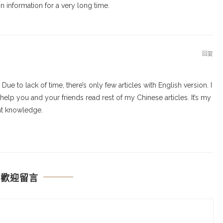
n information for a very long time.
回复
ue to lack of time, there’s only few articles with English version. I
help you and your friends read rest of my Chinese articles. It’s my
nt knowledge.
歡迎留言