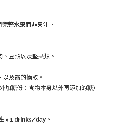
用完整水果
而非果汁。
瘦肉、豆類以及堅果類。
分、以及鹽的攝取。
外加糖份：食物本身以外再添加的糖）
 < 1 drinks/day
。