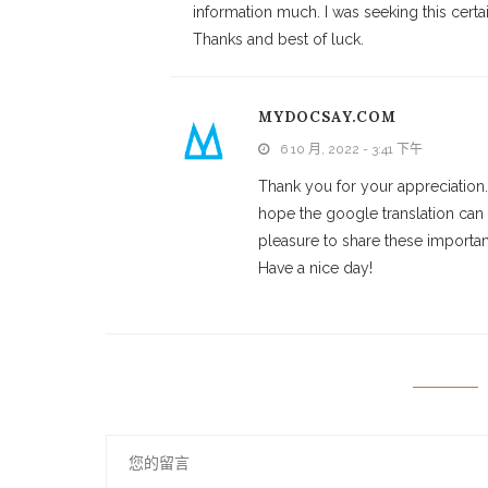
information much. I was seeking this certai
Thanks and best of luck.
MYDOCSAY.COM
6 10 月, 2022 - 3:41 下午
Thank you for your appreciation. D
hope the google translation can 
pleasure to share these importa
Have a nice day!