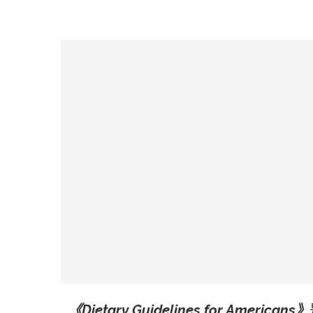
《Dietary Guidelines for Americans》