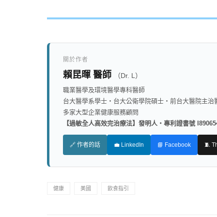
關於作者
賴昆暉 醫師
（Dr. L）
職業醫學及環境醫學專科醫師
台大醫學系學士・台大公衛學院碩士・前台大醫院主治
多家大型企業健康服務顧問
【過敏全人高效完治療法】發明人・專利證書號 I89065
🔗 作者的話
💼 LinkedIn
📘 Facebook
🧵 T
健康
美國
飲食指引